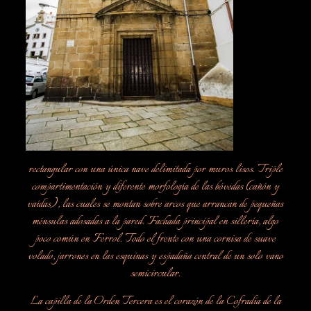
rectangular con una única nave delimitada por muros lisos. Triple
compartimentación y diferente morfología de las bóvedas (cañón y
vaídas), las cuales se montan sobre arcos que arrancan de pequeñas
ménsulas adosadas a la pared. Fachada principal en sillería, algo
poco común en Ferrol. Todo el frente con una cornisa de suave
volado, jarrones en las esquinas y espadaña central de un solo vano
semicircular.
La capilla de la Orden Tercera es el corazón de la Cofradía de la