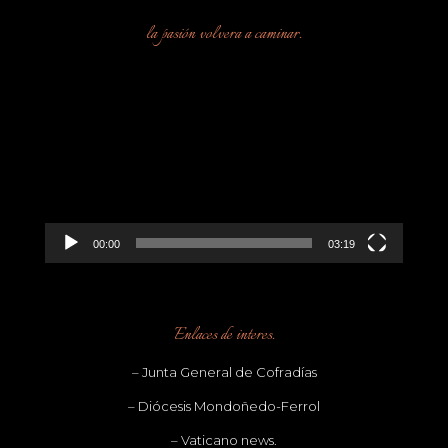
la pasión volvera a caminar.
Reproductor
de
vídeo
00:00
03:19
Enlaces de interes.
– Junta General de Cofradías
– Diócesis Mondoñedo-Ferrol
– Vaticano news.