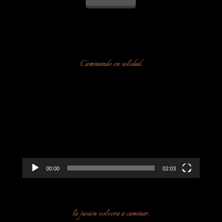
Caminando en soledad.
Reproductor
de
vídeo
00:00
02:03
la pasión volvera a caminar.