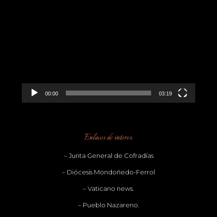
Reproductor
de
vídeo
00:00
03:19
Enlaces de interes.
– Junta General de Cofradías
– Diócesis Mondoñedo-Ferrol
– Vaticano news.
– Pueblo Nazareno.