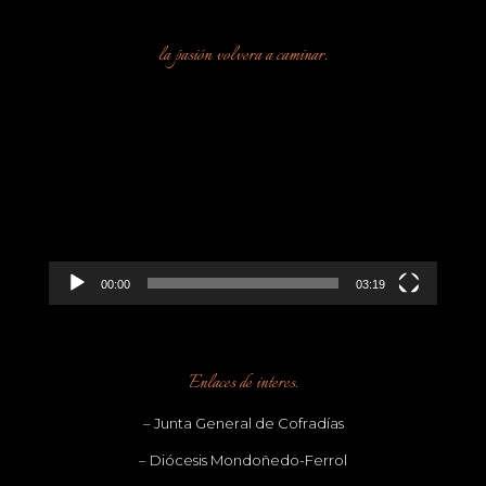
la pasión volvera a caminar.
Reproductor
de
vídeo
00:00
03:19
Enlaces de interes.
– Junta General de Cofradías
– Diócesis Mondoñedo-Ferrol