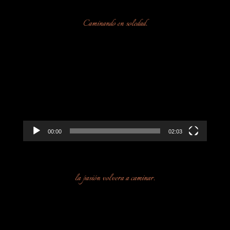
Caminando en soledad.
Reproductor
de
vídeo
00:00
02:03
la pasión volvera a caminar.
Reproductor
de
vídeo