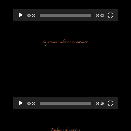
00:00
02:03
la pasión volvera a caminar.
Reproductor
de
vídeo
00:00
03:19
Enlaces de interes.