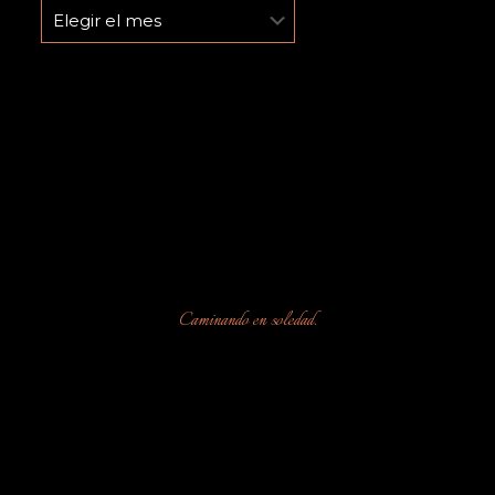
Hemeroteca.
Caminando en soledad.
Reproductor
de
vídeo